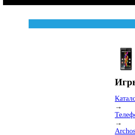
Игры
Катал
→
Телеф
→
Archos