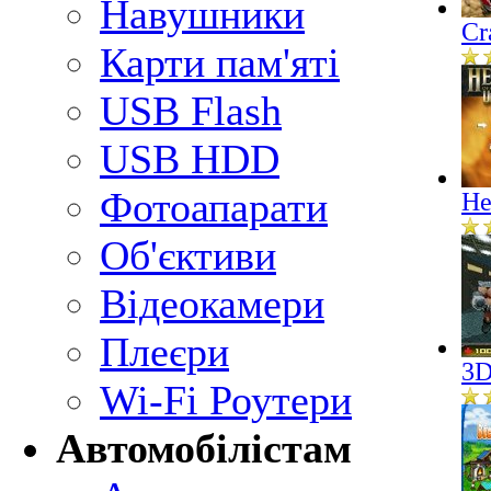
Навушники
Cr
Карти пам'яті
USB Flash
USB HDD
Фотоапарати
He
Об'єктиви
Відеокамери
Плеєри
3D
Wi-Fi Роутери
Автомобілістам