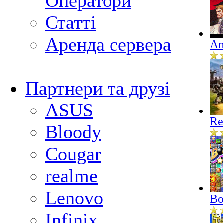
Оператори
Статті
Аренда сервера
An
Партнери та друзі
ASUS
Re
Bloody
Cougar
realme
Lenovo
Bo
Infinix