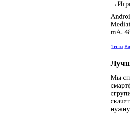
→
Игр
Androi
Mediat
mA. 48
Тесты
Ви
Лучш
Мы сп
смартф
сгрупи
скачат
нужну