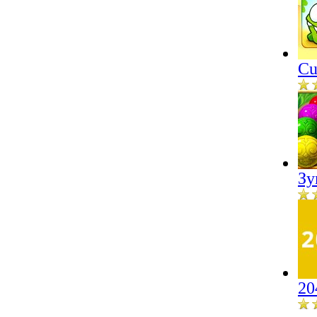
Cu
Зу
20