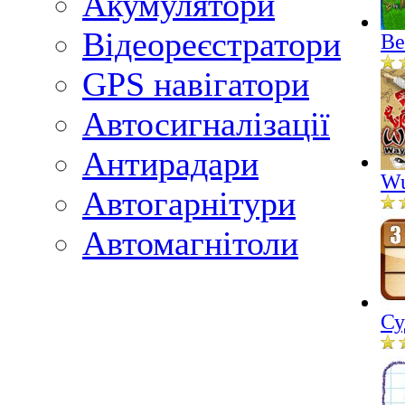
Акумулятори
Відеореєстратори
Ве
GPS навігатори
Автосигналізації
Антирадари
Wu
Автогарнітури
Автомагнітоли
Су