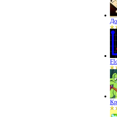
До
Fl
Кр