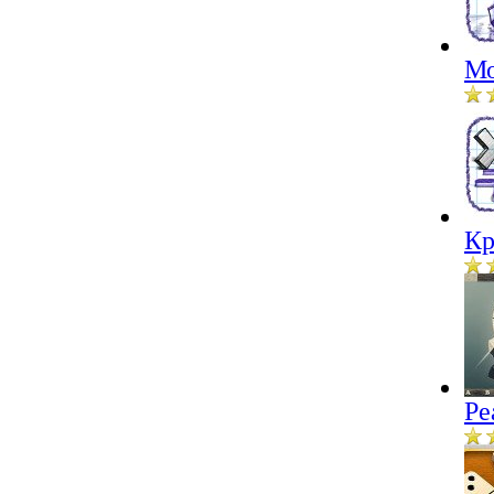
Мо
Кр
Ре